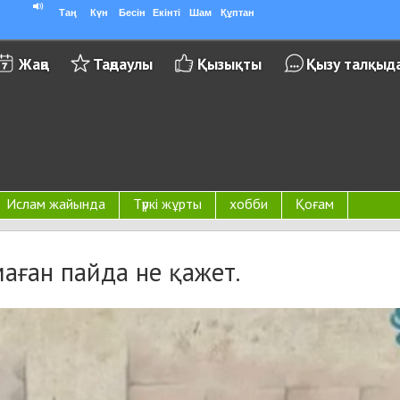
Таң
Күн
Бесін
Екінті
Шам
Құптан
Жаңа
Таңдаулы
Қызықты
Қызу талқыд
Ислам жайында
Түркі жұрты
хобби
Қоғам
маған пайда не қажет.