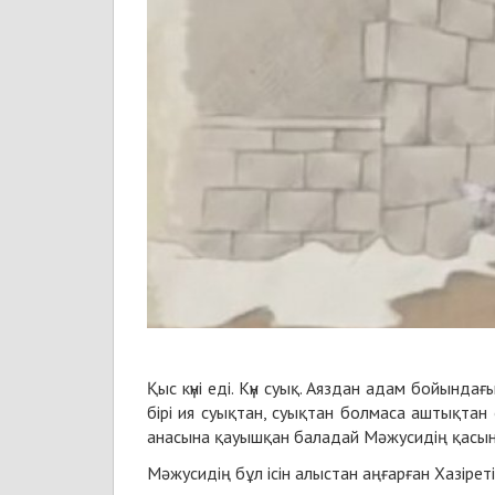
Қыс күні еді. Күн суық. Аяздан адам бойын
бірі ия суықтан, суықтан болмаса аштықтан
анасына қауышқан баладай Мәжусидің қасында
Мәжусидің бұл ісін алыстан аңғарған Хазірет