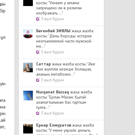
қосты: "Узнаем у имама:
шін
запрещено ли в религии
бір
изображать ..."
3 жыл бұрын
Бөгенбай ЗИЯЛЫ
жаңа жазба
қосты: "День бороды: история
Бұл
неотъемлемой части мужской
мо..."
3 жыл бұрын
Cаттар
жаңа жазба қосты: "Әке
гені жүктілік кезінде болашақ
ананың метаболиз..."
3 жыл бұрын
уін
Nurqanat Baizaq
жаңа жазба
қосты: "Ерлан Мазан: Қытай
аға
азаматтығынан бас тартқан
ына
тұлға..."
рін
3 жыл бұрын
дай
Ернар Елмуратов
жаңа жазба
ап,
қосты: "У меня украли деньги,