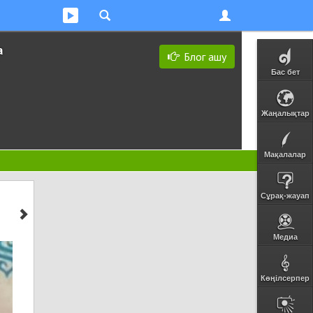
а
Блог ашу
Бас бет
Жаңалықтар
Мақалалар
Сұрақ-жауап
Медиа
Көңілсерпер