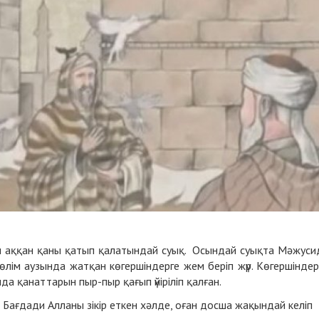
дағы аққан қаны қатып қалатындай суық. Осындай суықта Мәжуси
 өлім аузында жатқан көгершіндерге жем беріп жүр. Көгершінде
 қанаттарын пыр-пыр қағып үйіріліп қалған.
і Бағдади Алланы зікір еткен хәлде, оған досша жақындай келіп