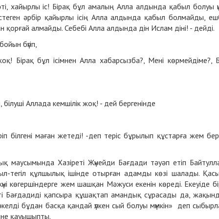
ті, хайырлы іс! Бірақ бұл амалың Алла алдында қабыл болуы ү
стеген әрбір қайырлы ісің Алла алдында қабыл болмайды, еш
 қорғай алмайды. Себебі Алла алдында дін Ислам діні! - дейді.
ойын бүгіп,
оқ! Бірақ бұл ісімнен Алла хабарсызба?, Мені көрмейдіме?, 
, білуші Аллада кемшілік жоқ! - дей бергенінде
іп білгені маған жетеді! -деп теріс бұрылып құстарға жем бер
ық маусымында Хазіреті Жүнейди Бағдади тәуәп етіп Байтулл
ағыл-тегіл құлшылық ішінде отырған адамды көзі шалады. Қас
күні көгершіндерге жем шашқан Мәжуси екенін көреді. Екеуіде бі
еті Бағдадиді қапсыра құшақтап амандық сұрасады да, жақын
 әкелді бұдан басқа қандай үлкен сый болуы мүмкін» деп сыбырл
тіне қауышыпты.