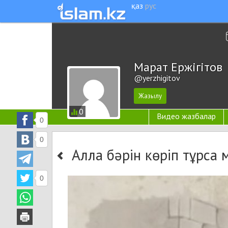
қаз
рус
Марат Ержігітов
@yerzhigitov
0
Видео жазбалар
0
0
Алла бәрін көріп тұрса 
0