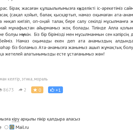
с. Бірақ жасаған құлшылығымызға күнделікті іс-әрекетіміз сай
сақ (сақал қойып, балақ қысқартып, намаз оқымаған ата-ана
ниқап кигізіп, оп-оңай талақ бере салу секілді мұсылманға 
лмай мұнафықтан айырмамыз жоқ болады. Тілінде Алла қолы
болуы мүмкін. Біз бір бірімізді мен мұсылманмын сен кәпірсің 
бейміз. Намаз оқымады екен деп ата анамыздың алдынд
нәһәр біз боламыз. Ата-анамызға жанымыз ашып жұмақтық бол
натқа жетелей алатынымызды есте ұстағанымыз жөн!
иман келтір, этика, мораль
8673
2
0
+1
ымызға
кіру
арқылы пікір қалдыра аласыз
e
Mail.ru