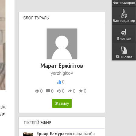
Фотогалерея
БЛОГ ТУРАЛЫ
Бас редактор
Блогтар
Кітапхана
Марат Ержігітов
yerzhigitov
0
0
0
0
0
0
дің
рде
ТІКЕЛЕЙ ЭФИР
Ернар Елмуратов
жаңа жазба