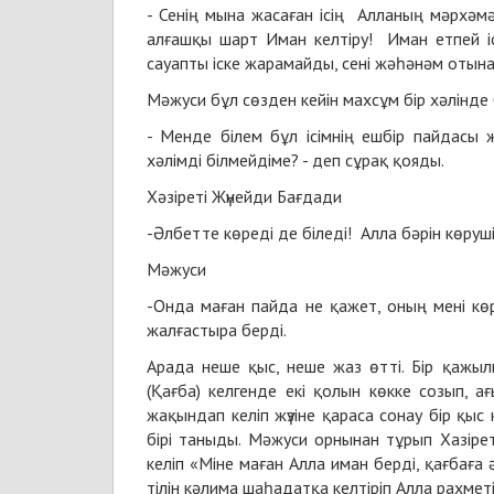
- Сенің мына жасаған ісің Алланың мәрхәмә
алғашқы шарт Иман келтіру! Иман етпей і
сауапты іске жарамайды, сені жәһәнәм отынан
Мәжуси бұл сөзден кейін махсұм бір хәлінде б
- Менде білем бұл ісімнің ешбір пайдасы ж
хәлімді білмейдіме? - деп сұрақ қояды.
Хәзіреті Жүнейди Бағдади
-Әлбетте көреді де біледі! Алла бәрін көруші
Мәжуси
-Онда маған пайда не қажет, оның мені көр
жалғастыра берді.
Арада неше қыс, неше жаз өтті. Бір қажыл
(Қағба) келгенде екі қолын көкке созып, 
жақындап келіп жүзіне қараса сонау бір қыс 
бірі таныды. Мәжуси орнынан тұрып Хазір
келіп «Міне маған Алла иман берді, қағбаға
тілін кәлима шаһадатқа келтіріп Алла рахме