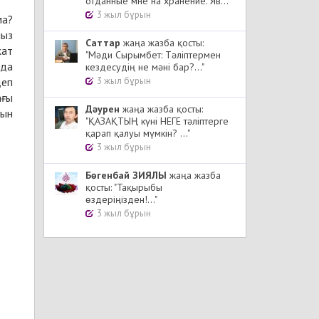
отданные мне на хранение. Яв..."
3 жыл бұрын
ма?
мыз
Cаттар
жаңа жазба қосты:
жат
"Мәди Сырымбет: Тәліптермен
нда
кездесудің не мәні бар?..."
деп
3 жыл бұрын
ағы
Дәурен
жаңа жазба қосты:
уын
"ҚАЗАҚТЫҢ күні НЕГЕ тәліптерге
қарап қалуы мүмкін? ..."
3 жыл бұрын
Бөгенбай ЗИЯЛЫ
жаңа жазба
қосты: "Тақырыбы
өздеріңізден!..."
3 жыл бұрын