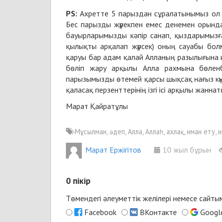
PS:
Ахретте 5 парыздан сұралатынымыз ол ра
Бес парызды жүрекпен емес денемен орында
бауырларымызды кәпір санап, қыздарымызға 
қылықты арқалап жүрсек) оның сауабы бо
қаруы бар адам қалай Алланың разылығына ие 
бөліп жару арқылы Алла рахмына бөлен
парызымызды өтемей қарсы шықсақ нағыз кү
қаласақ перзенттерінің ізгі ісі арқылы жан
Марат Қайратұлы
Мұсылман, әдеп, Алла, Аллаһ, ахлақ, иман ету, 
Марат Ержігітов
10 жыл бұрын
0
пікір
Төмендегі әлеуметтік желілері немесе сайт
Facebook
ВКонтакте
Googl